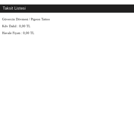
Taksit Listesi
Güvercin Dövmesi / Pigeon Tattoo
Kdv Dahil :
0,00
TL
Havale Fiyatı :
0,00
TL