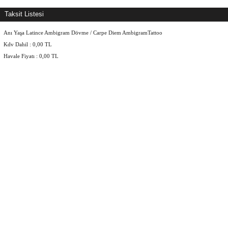
Taksit Listesi
Anı Yaşa Latince Ambigram Dövme / Carpe Diem AmbigramTattoo
Kdv Dahil :
0,00
TL
Havale Fiyatı :
0,00
TL