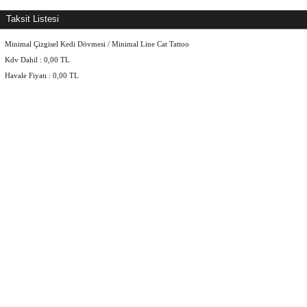
Taksit Listesi
Minimal Çizgisel Kedi Dövmesi / Minimal Line Cat Tattoo
Kdv Dahil :
0,00
TL
Havale Fiyatı :
0,00
TL