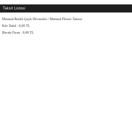
Taksit Listesi
Minimal Renkli Çiçek Dövmeleri / Minimal Flower Tattoos
Kdv Dahil :
0,00
TL
Havale Fiyatı :
0,00
TL