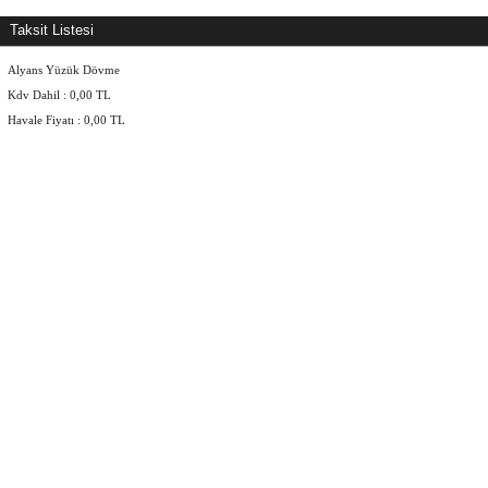
Taksit Listesi
Alyans Yüzük Dövme
Kdv Dahil :
0,00
TL
Havale Fiyatı :
0,00
TL