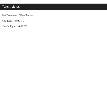
Taksit Listesi
Pati Dövmeleri / Paw Tattoos
Kdv Dahil :
0,00
TL
Havale Fiyatı :
0,00
TL