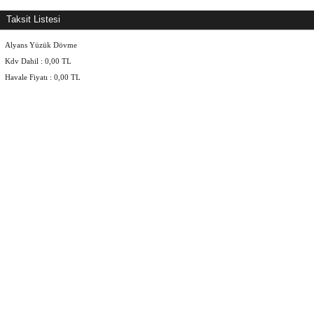
Taksit Listesi
Alyans Yüzük Dövme
Kdv Dahil :
0,00
TL
Havale Fiyatı :
0,00
TL