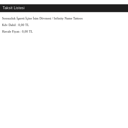
Taksit Listesi
Sonsuzluk İşareti İçine İsim Dövmesi / Infinity Name Tattoos
Kdv Dahil :
0,00
TL
Havale Fiyatı :
0,00
TL