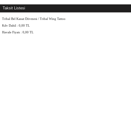
Taksit Listesi
Tribal Bel Kanat Dövmesi / Tribal Wing Tattoo
Kdv Dahil :
0,00
TL
Havale Fiyatı :
0,00
TL