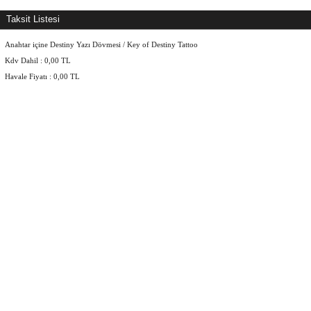
Taksit Listesi
Anahtar içine Destiny Yazı Dövmesi / Key of Destiny Tattoo
Kdv Dahil :
0,00
TL
Havale Fiyatı :
0,00
TL