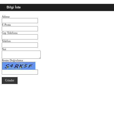
Bilgi İste
Adınız
E-Posta
Cep Telefonu
Telefon
Not
Resim Doğrulama