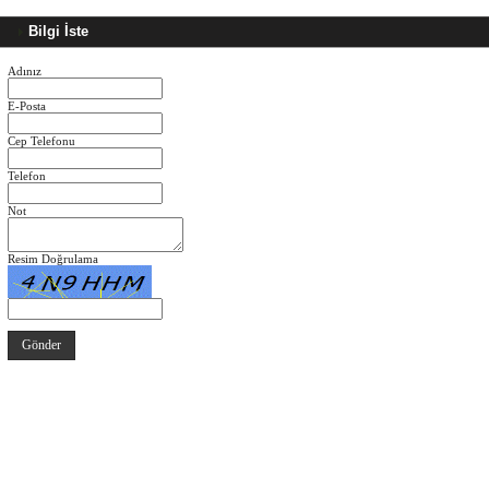
Bilgi İste
Adınız
E-Posta
Cep Telefonu
Telefon
Not
Resim Doğrulama