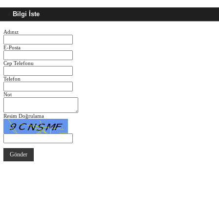
Bilgi İste
Adınız
E-Posta
Cep Telefonu
Telefon
Not
Resim Doğrulama