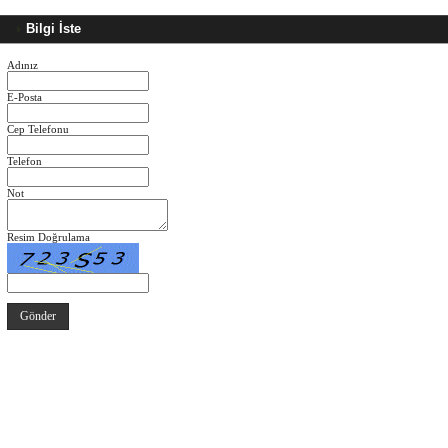
Bilgi İste
Adınız
E-Posta
Cep Telefonu
Telefon
Not
Resim Doğrulama