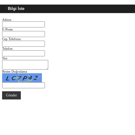
Bilgi İste
Adınız
E-Posta
Cep Telefonu
Telefon
Not
Resim Doğrulama