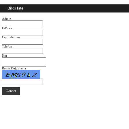
Bilgi İste
Adınız
E-Posta
Cep Telefonu
Telefon
Not
Resim Doğrulama