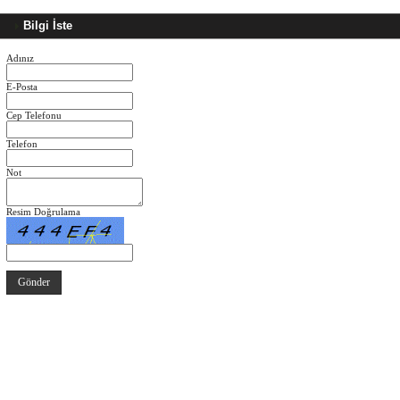
Bilgi İste
Adınız
E-Posta
Cep Telefonu
Telefon
Not
Resim Doğrulama