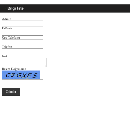
Bilgi İste
Adınız
E-Posta
Cep Telefonu
Telefon
Not
Resim Doğrulama