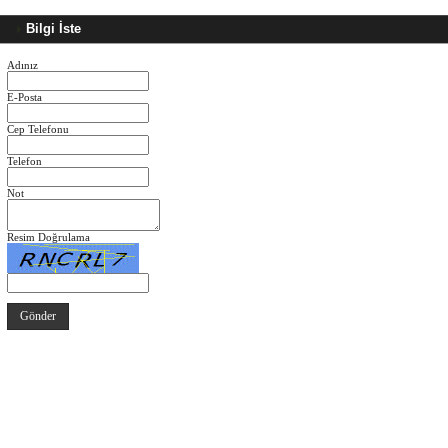
Bilgi İste
Adınız
E-Posta
Cep Telefonu
Telefon
Not
Resim Doğrulama