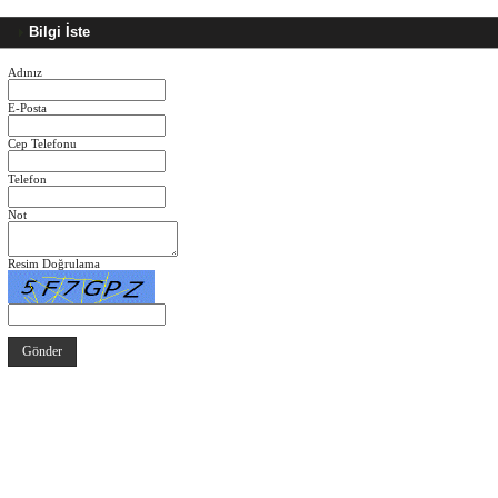
Bilgi İste
Adınız
E-Posta
Cep Telefonu
Telefon
Not
Resim Doğrulama