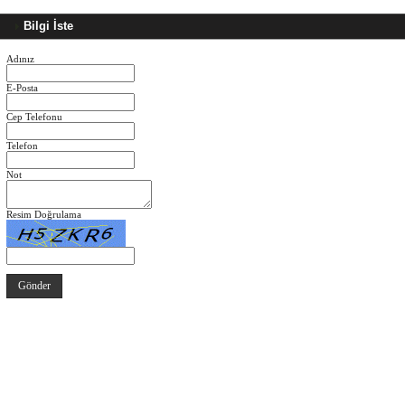
Bilgi İste
Adınız
E-Posta
Cep Telefonu
Telefon
Not
Resim Doğrulama