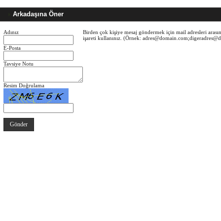
Arkadaşına Öner
Adınız
Birden çok kişiye mesaj göndermek için mail adresleri arasın
işareti kullanınız. (Örnek: adres@domain.com;digeradres
E-Posta
Tavsiye Notu
Resim Doğrulama