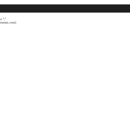
a ";"
@domain.com)