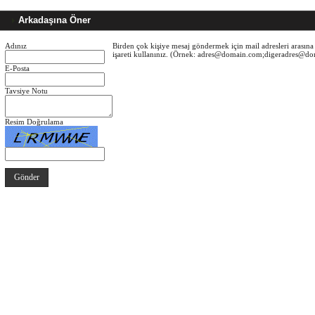
Arkadaşına Öner
Adınız
Birden çok kişiye mesaj göndermek için mail adresleri arasına 
işareti kullanınız. (Örnek: adres@domain.com;digeradres@d
E-Posta
Tavsiye Notu
Resim Doğrulama