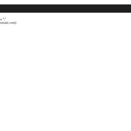
a ";"
@domain.com)