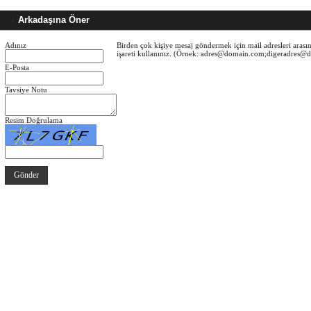
Arkadaşına Öner
Adınız
Birden çok kişiye mesaj göndermek için mail adresleri arasın
işareti kullanınız. (Örnek: adres@domain.com;digeradres
E-Posta
Tavsiye Notu
Resim Doğrulama