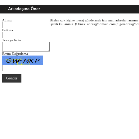
Arkadaşına Öner
Adınız
Birden çok kişiye mesaj göndermek için mail adresleri arasına 
işareti kullanınız. (Örnek: adres@domain.com;digeradres@d
E-Posta
Tavsiye Notu
Resim Doğrulama