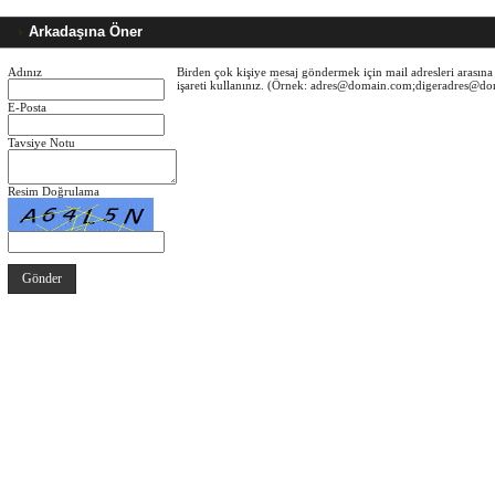
Arkadaşına Öner
Adınız
Birden çok kişiye mesaj göndermek için mail adresleri arasına 
işareti kullanınız. (Örnek: adres@domain.com;digeradres@d
E-Posta
Tavsiye Notu
Resim Doğrulama