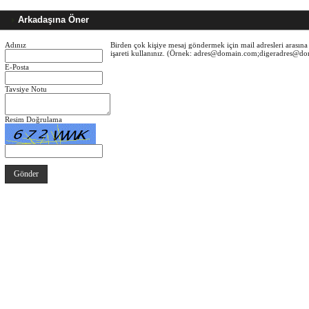
Arkadaşına Öner
Adınız
Birden çok kişiye mesaj göndermek için mail adresleri arasına 
işareti kullanınız. (Örnek: adres@domain.com;digeradres@d
E-Posta
Tavsiye Notu
Resim Doğrulama