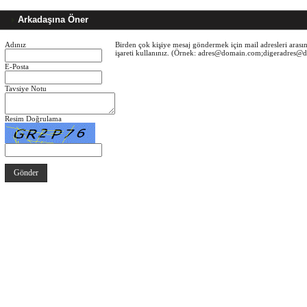
Arkadaşına Öner
Adınız
Birden çok kişiye mesaj göndermek için mail adresleri arasın
işareti kullanınız. (Örnek: adres@domain.com;digeradres
E-Posta
Tavsiye Notu
Resim Doğrulama