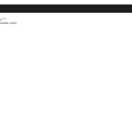
a ";"
@domain.com)