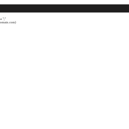
a ";"
@domain.com)