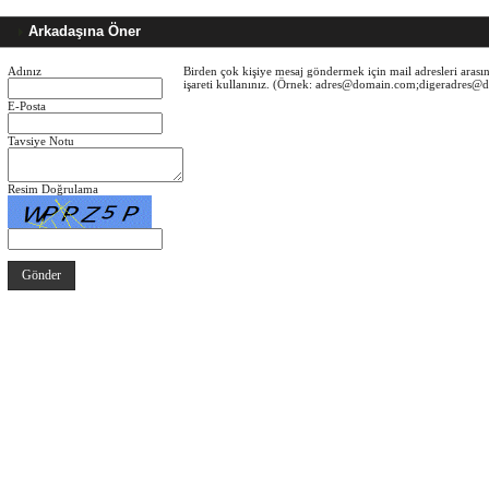
Arkadaşına Öner
Adınız
Birden çok kişiye mesaj göndermek için mail adresleri arasın
işareti kullanınız. (Örnek: adres@domain.com;digeradres
E-Posta
Tavsiye Notu
Resim Doğrulama