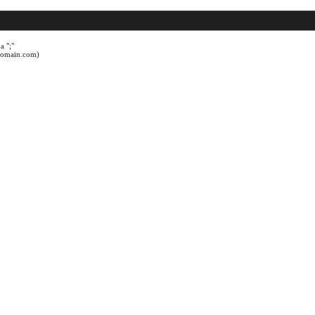
a ";"
@domain.com)