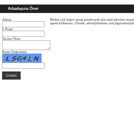
Arkadaşına Öner
Adınız
Birden çok kişiye mesaj göndermek için mail adresleri arasın
işareti kullanınız. (Örnek: adres@domain.com;digeradres
E-Posta
Tavsiye Notu
Resim Doğrulama