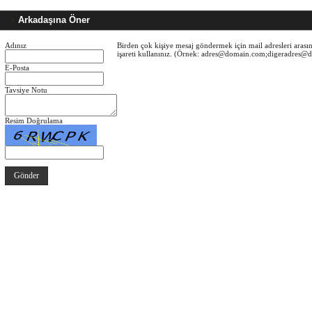
Arkadaşına Öner
Adınız
Birden çok kişiye mesaj göndermek için mail adresleri arasın
işareti kullanınız. (Örnek: adres@domain.com;digeradres
E-Posta
Tavsiye Notu
Resim Doğrulama