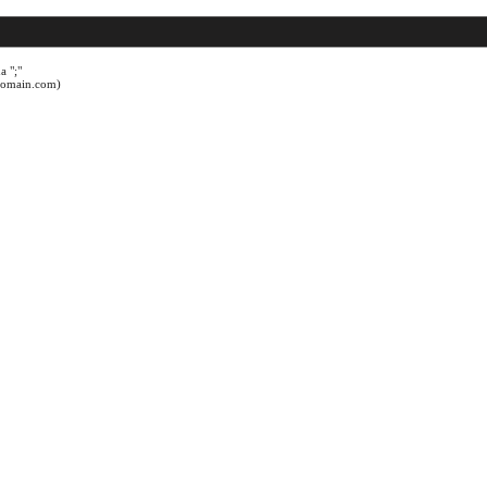
a ";"
@domain.com)