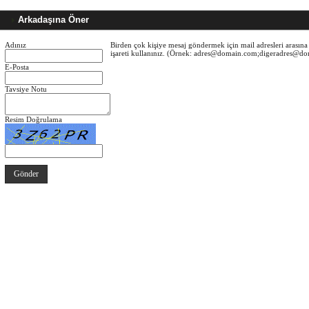
Arkadaşına Öner
Adınız
Birden çok kişiye mesaj göndermek için mail adresleri arasına 
işareti kullanınız. (Örnek: adres@domain.com;digeradres@d
E-Posta
Tavsiye Notu
Resim Doğrulama