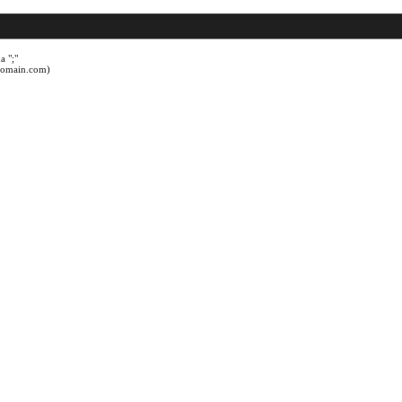
a ";"
@domain.com)