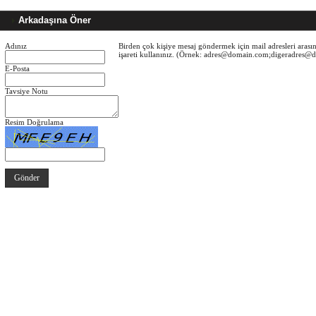
Arkadaşına Öner
Adınız
Birden çok kişiye mesaj göndermek için mail adresleri arasın
işareti kullanınız. (Örnek: adres@domain.com;digeradres
E-Posta
Tavsiye Notu
Resim Doğrulama