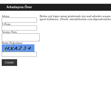
Arkadaşına Öner
Adınız
Birden çok kişiye mesaj göndermek için mail adresleri arasına 
işareti kullanınız. (Örnek: adres@domain.com;digeradres@d
E-Posta
Tavsiye Notu
Resim Doğrulama