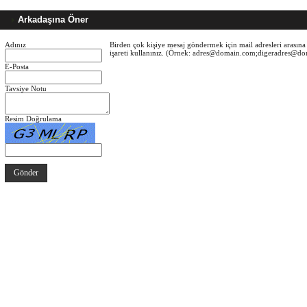
Arkadaşına Öner
Adınız
Birden çok kişiye mesaj göndermek için mail adresleri arasına 
işareti kullanınız. (Örnek: adres@domain.com;digeradres@d
E-Posta
Tavsiye Notu
Resim Doğrulama