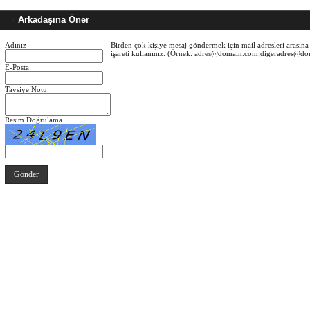
Arkadaşına Öner
Adınız
Birden çok kişiye mesaj göndermek için mail adresleri arasına 
işareti kullanınız. (Örnek: adres@domain.com;digeradres@d
E-Posta
Tavsiye Notu
Resim Doğrulama