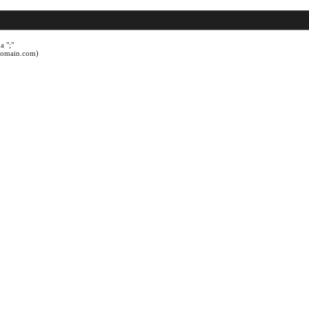
a ";"
@domain.com)