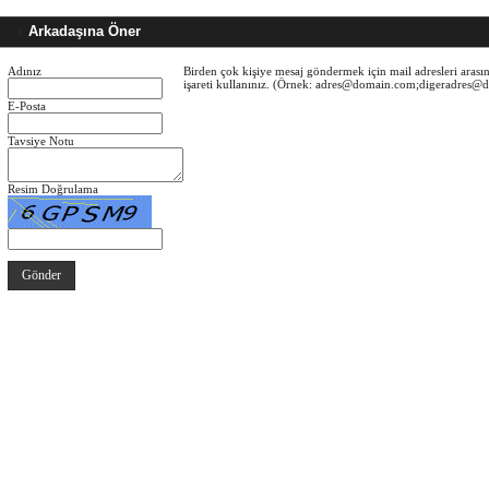
Arkadaşına Öner
Adınız
Birden çok kişiye mesaj göndermek için mail adresleri arasın
işareti kullanınız. (Örnek: adres@domain.com;digeradres
E-Posta
Tavsiye Notu
Resim Doğrulama