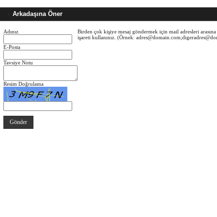
Arkadaşına Öner
Adınız
Birden çok kişiye mesaj göndermek için mail adresleri arasına 
işareti kullanınız. (Örnek: adres@domain.com;digeradres@d
E-Posta
Tavsiye Notu
Resim Doğrulama