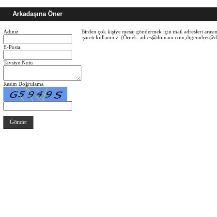
Arkadaşına Öner
Adınız
Birden çok kişiye mesaj göndermek için mail adresleri arasın
işareti kullanınız. (Örnek: adres@domain.com;digeradres
E-Posta
Tavsiye Notu
Resim Doğrulama