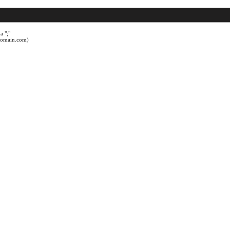
a ";"
@domain.com)