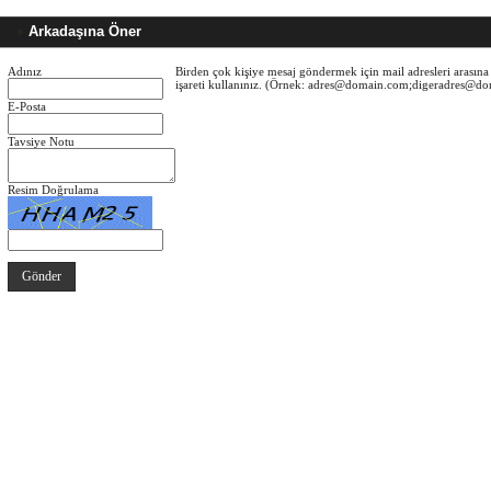
Arkadaşına Öner
Adınız
Birden çok kişiye mesaj göndermek için mail adresleri arasına 
işareti kullanınız. (Örnek: adres@domain.com;digeradres@d
E-Posta
Tavsiye Notu
Resim Doğrulama