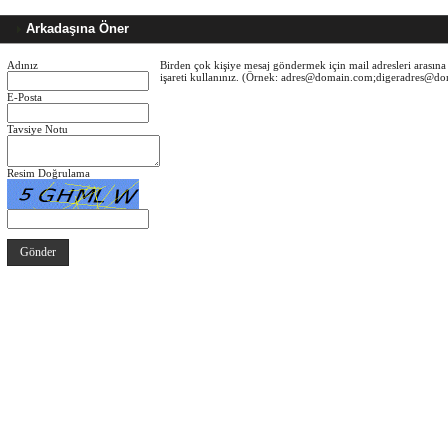
Arkadaşına Öner
Adınız
Birden çok kişiye mesaj göndermek için mail adresleri arasına 
işareti kullanınız. (Örnek: adres@domain.com;digeradres@d
E-Posta
Tavsiye Notu
Resim Doğrulama