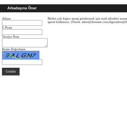
Arkadaşına Öner
Adınız
Birden çok kişiye mesaj göndermek için mail adresleri arasın
işareti kullanınız. (Örnek: adres@domain.com;digeradres
E-Posta
Tavsiye Notu
Resim Doğrulama