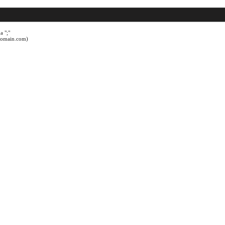
a ";"
@domain.com)