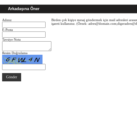
Arkadaşına Öner
Adınız
Birden çok kişiye mesaj göndermek için mail adresleri arasın
işareti kullanınız. (Örnek: adres@domain.com;digeradres
E-Posta
Tavsiye Notu
Resim Doğrulama