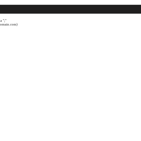
a ";"
@domain.com)