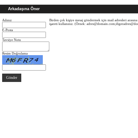
Arkadaşına Öner
Adınız
Birden çok kişiye mesaj göndermek için mail adresleri arasına 
işareti kullanınız. (Örnek: adres@domain.com;digeradres@d
E-Posta
Tavsiye Notu
Resim Doğrulama