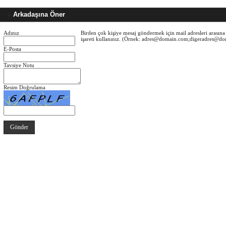
Arkadaşına Öner
Adınız
Birden çok kişiye mesaj göndermek için mail adresleri arasına 
işareti kullanınız. (Örnek: adres@domain.com;digeradres@d
E-Posta
Tavsiye Notu
Resim Doğrulama