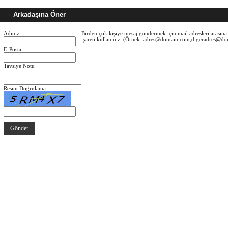
Arkadaşına Öner
Adınız
Birden çok kişiye mesaj göndermek için mail adresleri arasına 
işareti kullanınız. (Örnek: adres@domain.com;digeradres@d
E-Posta
Tavsiye Notu
Resim Doğrulama