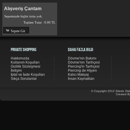
Alışveriş Çantam
Sepetinizde hiçbir ürün yok.
Toplam Tutar :
0.00 TL
Sepete Git
Private Shopping
Daha Fazla Bilgi
Hakkımızda
Dövme'nin Bakımı
Kullanım Koşulları
Dövme'nin Tarihçesi
Gizlilik Sözleşmesi
Piercing'in Tarihçesi
İletişim
Piercing de Hijyen
İptal ve İade Koşulları
Kalıcı Makyaj
Sıkça Sorulanlar
İnsan Kaynakları
© Copyright 2012 Sitede Site
Created B