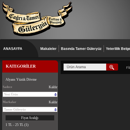
ANASAYFA
Makaleler
Basında Tamer Güleryüz
Yeterlilik Belge
KATEGORİLER
Fİ
Alyans Yüzük Dövme
Sadece
Kaldır
Yeni Ürün
Markalar
Kaldır
Tamer Güleryüz
Fiyat Aralığı
1 TL - 25 TL (1)