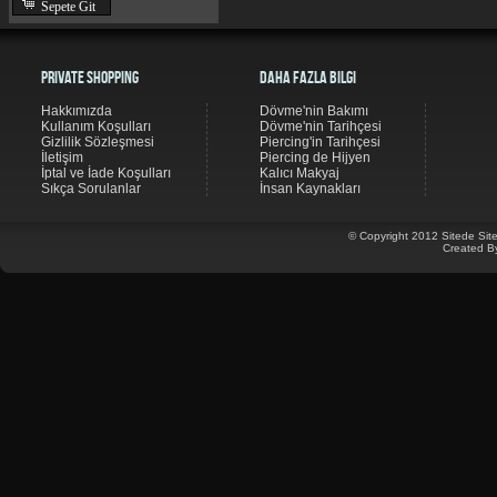
Sepete Git
Private Shopping
Daha Fazla Bilgi
Hakkımızda
Dövme'nin Bakımı
Kullanım Koşulları
Dövme'nin Tarihçesi
Gizlilik Sözleşmesi
Piercing'in Tarihçesi
İletişim
Piercing de Hijyen
İptal ve İade Koşulları
Kalıcı Makyaj
Sıkça Sorulanlar
İnsan Kaynakları
© Copyright 2012 Sitede Site
Created B