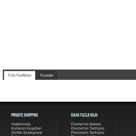
Ürün Özellikleri
Yorumlar
Private Shopping
Daha Fazla Bilgi
Hakkımızda
Dövme'nin Bakımı
Kullanım Koşulları
Dövme'nin Tarihçesi
Gizlilik Sözleşmesi
Piercing'in Tarihçesi