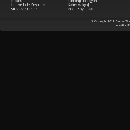
İletişim
Piercing de Hijyen
İptal ve İade Koşulları
Kalıcı Makyaj
Sıkça Sorulanlar
İnsan Kaynakları
© Copyright 2012 Sitede Site
Created B