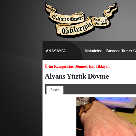
ANASAYFA
Makaleler
Basında Tamer G
Ürün Kategorisine Dönmek Için Tiklayin...
Alyans Yüzük Dövme
Resim