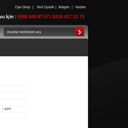
Üye Girişi
|
Yeni Üyelik
|
İletişim
|
Yardım
u İçin :
0506 840 87 07 / 0216 417 13 73
+ KDV