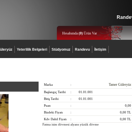
Randev
Hesabımda
(
0
)
Ürün Var
üleryüz
Yeterlilik Belgeleri
Stüdyomuz
Randevu
İletişim
Tamer Güleryüz
Marka
:
Başlangıç Tarihi
:
01.01.001
Bitiş Tarihi
:
01.01.001
Puan
:
0,00
Bizdeki Fiyatı
:
0,00
TL
Kdv Dahil Fiyatı
:
0,00
TL
Fatma isim dövmesi alyans yüzük dövme